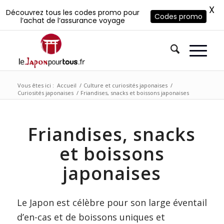
X
Découvrez tous les codes promo pour
Codes promo
l’achat de l’assurance voyage
Vous êtes ici :
Accueil
/
Culture et curiosités japonaises
/
Curiosités japonaises
/
Friandises, snacks et boissons japonaises
Friandises, snacks
et boissons
japonaises
Le Japon est célèbre pour son large éventail
d’en-cas et de boissons uniques et