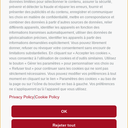
données limitées pour sélectionner le contenu, assurer la sécurité,
prévenir et détecter la fraude et réparer les erreurs, fournir et
Japan Wireless
présenter des publicités et du contenu, enregistrer et communiquer
les choix en matière de confidentialité, mettre en correspondance et
combiner des données à partir d’autres sources de données, relier
différents appareils, identifier les appareils en fonction des
informations transmises automatiquement, utiliser des données de
géolocalisation précises, identifier les appareils à partir des
informations demandées explicitement. Vous pouvez librement
Information
donner, refuser ou révoquer votre consentement sans encourir de
limitations substantielles. En cliquant sur « Accepter les cookies »,
vous consentez à l’utilisation de cookies et d’outils similaires. Utilisez
Qui suis-je ?
le bouton « Gérer les paramètres » pour personnaliser vos choix ou
« Refuser tout » pour continuer sans les cookies qui ne sont pas
Privacy Policy
strictement nécessaires. Vous pouvez modifier vos préférences à tout
moment en cliquant sur le lien « Paramètres des cookies » au bas de
Cookie Policy
la page ou sur l’icône du bouclier en bas à gauche. Vos préférences
ne s’appliqueront qu’à l’appareil que vous utilisez.
|
Privacy Policy
Cookie Policy
OK
Fabrizio Montoleone LE JAPON POUR TOUS © 2020-2026 P.IVA:
02342790223 - REA: TN217722 - C.F: MNTFRZ83D22Z133Y -
powered by
Rejeter tout