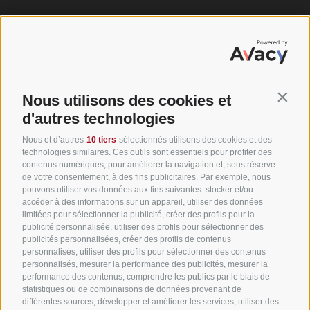
Sites amis
Giappone per Tutti
Nous utilisons des cookies et
Contin
Japan für Alle
d'autres technologies
Marco Ferrari
Nous et d’autres
10 tiers
sélectionnés utilisons des cookies et des
technologies similaires. Ces outils sont essentiels pour profiter des
Visit Hokkaido
contenus numériques, pour améliorer la navigation et, sous réserve
de votre consentement, à des fins publicitaires. Par exemple, nous
pouvons utiliser vos données aux fins suivantes: stocker et/ou
accéder à des informations sur un appareil, utiliser des données
limitées pour sélectionner la publicité, créer des profils pour la
publicité personnalisée, utiliser des profils pour sélectionner des
publicités personnalisées, créer des profils de contenus
Partners
personnalisés, utiliser des profils pour sélectionner des contenus
personnalisés, mesurer la performance des publicités, mesurer la
performance des contenus, comprendre les publics par le biais de
Travel Arrange Japan
statistiques ou de combinaisons de données provenant de
différentes sources, développer et améliorer les services, utiliser des
Japan Experience