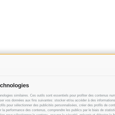
echnologies
Partners
nologies similaires. Ces outils sont essentiels pour profiter des contenus num
ser vos données aux fins suivantes: stocker et/ou accéder à des informations s
Travel Arrange Japan
profils pour sélectionner des publicités personnalisées, créer des profils de co
r la performance des contenus, comprendre les publics par le biais de statis
Japan Experience
es pour sélectionner le contenu, assurer la sécurité, prévenir et détecter la fr