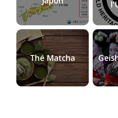
Japon
l
Thé Matcha
Geis