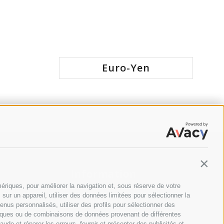
Euro-Yen
Contin
Information
ériques, pour améliorer la navigation et, sous réserve de votre
ur un appareil, utiliser des données limitées pour sélectionner la
Qui suis-je ?
ntenus personnalisés, utiliser des profils pour sélectionner des
tiques ou de combinaisons de données provenant de différentes
Privacy Policy
aude et réparer les erreurs, fournir et présenter des publicités et