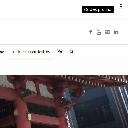
X
Codes promo
rnet
Culture et curiosités