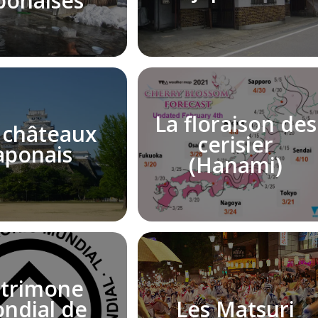
ponaises
La floraison des
 châteaux
cerisier
aponais
(Hanami)
trimone
ndial de
Les Matsuri