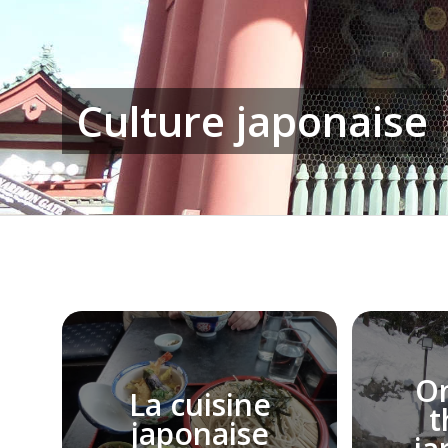
Culture japonaise
On
La cuisine
t
japonaise