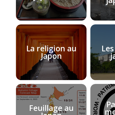
ja
La religion au
Les
Japon
j
Pa
Feuillage au
mo