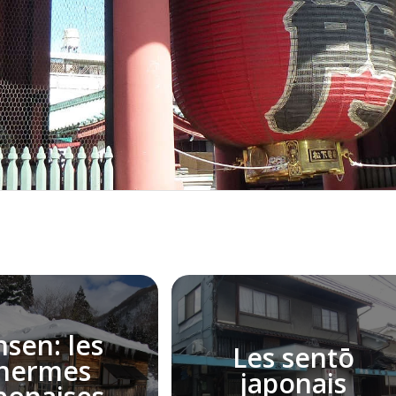
sen: les
Les sentō
hermes
japonais