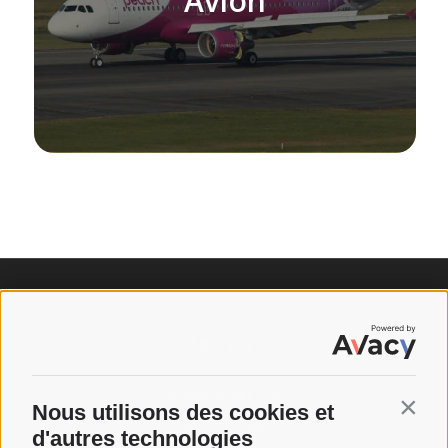
Avion
Sites amis
Giappone per Tutti
Nous utilisons des cookies et
Contin
Japan für Alle
d'autres technologies