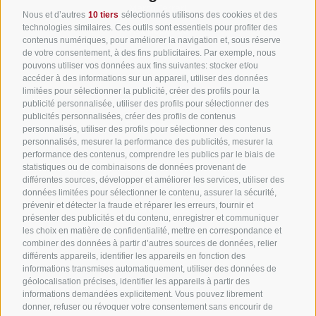
Marco Ferrari
Nous et d’autres
10 tiers
sélectionnés utilisons des cookies et des
technologies similaires. Ces outils sont essentiels pour profiter des
Visit Hokkaido
contenus numériques, pour améliorer la navigation et, sous réserve
de votre consentement, à des fins publicitaires. Par exemple, nous
pouvons utiliser vos données aux fins suivantes: stocker et/ou
accéder à des informations sur un appareil, utiliser des données
limitées pour sélectionner la publicité, créer des profils pour la
publicité personnalisée, utiliser des profils pour sélectionner des
publicités personnalisées, créer des profils de contenus
Partners
personnalisés, utiliser des profils pour sélectionner des contenus
personnalisés, mesurer la performance des publicités, mesurer la
performance des contenus, comprendre les publics par le biais de
Travel Arrange Japan
statistiques ou de combinaisons de données provenant de
différentes sources, développer et améliorer les services, utiliser des
Japan Experience
données limitées pour sélectionner le contenu, assurer la sécurité,
prévenir et détecter la fraude et réparer les erreurs, fournir et
Japan Wireless
présenter des publicités et du contenu, enregistrer et communiquer
les choix en matière de confidentialité, mettre en correspondance et
combiner des données à partir d’autres sources de données, relier
différents appareils, identifier les appareils en fonction des
informations transmises automatiquement, utiliser des données de
géolocalisation précises, identifier les appareils à partir des
informations demandées explicitement. Vous pouvez librement
Information
donner, refuser ou révoquer votre consentement sans encourir de