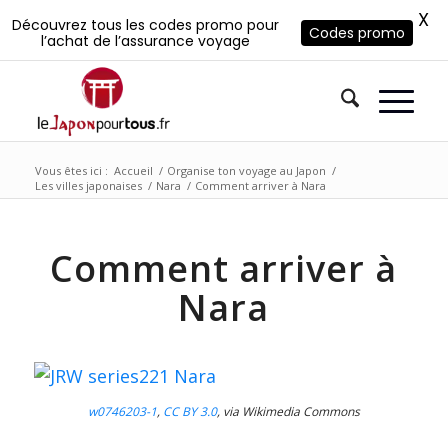
X
Découvrez tous les codes promo pour
Codes promo
l’achat de l’assurance voyage
Vous êtes ici :
Accueil
/
Organise ton voyage au Japon
/
Les villes japonaises
/
Nara
/
Comment arriver à Nara
Comment arriver à
Nara
w0746203-1
,
CC BY 3.0
, via Wikimedia Commons