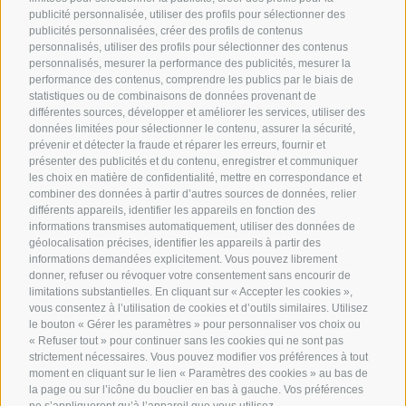
publicité personnalisée, utiliser des profils pour sélectionner des
publicités personnalisées, créer des profils de contenus
Partners
personnalisés, utiliser des profils pour sélectionner des contenus
personnalisés, mesurer la performance des publicités, mesurer la
performance des contenus, comprendre les publics par le biais de
Travel Arrange Japan
statistiques ou de combinaisons de données provenant de
différentes sources, développer et améliorer les services, utiliser des
Japan Experience
données limitées pour sélectionner le contenu, assurer la sécurité,
prévenir et détecter la fraude et réparer les erreurs, fournir et
Japan Wireless
présenter des publicités et du contenu, enregistrer et communiquer
les choix en matière de confidentialité, mettre en correspondance et
combiner des données à partir d’autres sources de données, relier
différents appareils, identifier les appareils en fonction des
informations transmises automatiquement, utiliser des données de
géolocalisation précises, identifier les appareils à partir des
informations demandées explicitement. Vous pouvez librement
Information
donner, refuser ou révoquer votre consentement sans encourir de
limitations substantielles. En cliquant sur « Accepter les cookies »,
vous consentez à l’utilisation de cookies et d’outils similaires. Utilisez
Qui suis-je ?
le bouton « Gérer les paramètres » pour personnaliser vos choix ou
« Refuser tout » pour continuer sans les cookies qui ne sont pas
Privacy Policy
strictement nécessaires. Vous pouvez modifier vos préférences à tout
moment en cliquant sur le lien « Paramètres des cookies » au bas de
Cookie Policy
la page ou sur l’icône du bouclier en bas à gauche. Vos préférences
ne s’appliqueront qu’à l’appareil que vous utilisez.