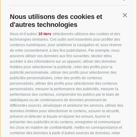
Giappone per Tutti
Nous utilisons des cookies et
Contin
Japan für Alle
d'autres technologies
Marco Ferrari
Nous et d’autres
10 tiers
sélectionnés utilisons des cookies et des
technologies similaires. Ces outils sont essentiels pour profiter des
Visit Hokkaido
contenus numériques, pour améliorer la navigation et, sous réserve
de votre consentement, à des fins publicitaires. Par exemple, nous
pouvons utiliser vos données aux fins suivantes: stocker et/ou
accéder à des informations sur un appareil, utiliser des données
limitées pour sélectionner la publicité, créer des profils pour la
publicité personnalisée, utiliser des profils pour sélectionner des
publicités personnalisées, créer des profils de contenus
Partners
personnalisés, utiliser des profils pour sélectionner des contenus
personnalisés, mesurer la performance des publicités, mesurer la
performance des contenus, comprendre les publics par le biais de
Travel Arrange Japan
statistiques ou de combinaisons de données provenant de
différentes sources, développer et améliorer les services, utiliser des
Japan Experience
données limitées pour sélectionner le contenu, assurer la sécurité,
prévenir et détecter la fraude et réparer les erreurs, fournir et
Japan Wireless
présenter des publicités et du contenu, enregistrer et communiquer
les choix en matière de confidentialité, mettre en correspondance et
combiner des données à partir d’autres sources de données, relier