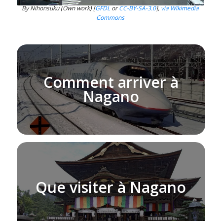
By Nihonsuku (Own work) [
GFDL
or
CC-BY-SA-3.0
],
via Wikimedia
Commons
Comment arriver à
Nagano
Que visiter à Nagano