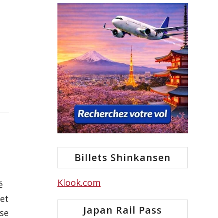
Billets Shinkansen
Klook.com
é
 et
Japan Rail Pass
 se